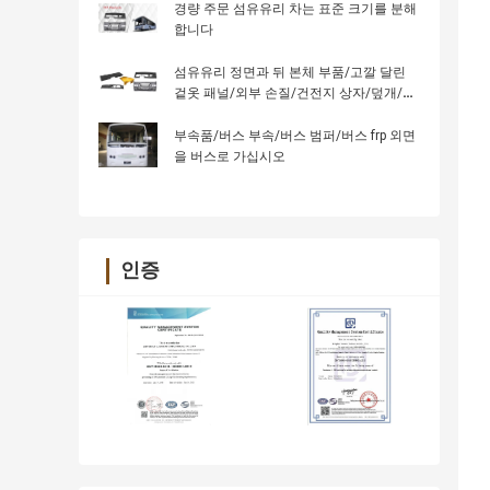
경량 주문 섬유유리 차는 표준 크기를 분해
합니다
섬유유리 정면과 뒤 본체 부품/고깔 달린
겉옷 패널/외부 손질/건전지 상자/덮개/엔
진 덮개
부속품/버스 부속/버스 범퍼/버스 frp 외면
을 버스로 가십시오
인증