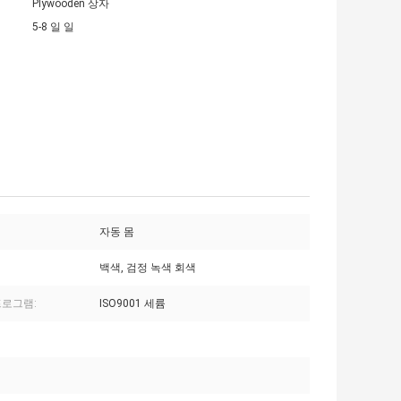
Plywooden 상자
5-8 일 일
자동 몸
백색, 검정 녹색 회색
프로그램:
ISO9001 세륨