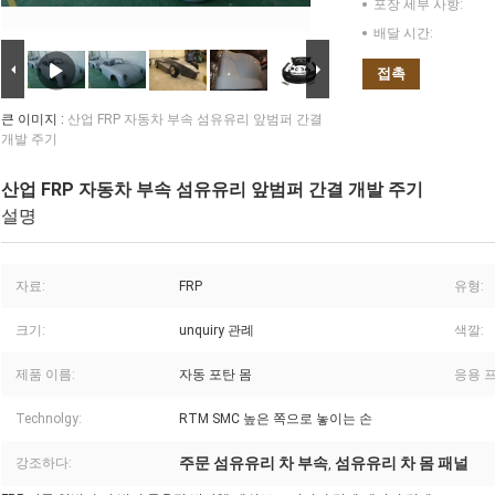
포장 세부 사항:
배달 시간:
접촉
큰 이미지 :
산업 FRP 자동차 부속 섬유유리 앞범퍼 간결
개발 주기
산업 FRP 자동차 부속 섬유유리 앞범퍼 간결 개발 주기
설명
자료:
FRP
유형:
크기:
unquiry 관례
색깔:
제품 이름:
자동 포탄 몸
응용 
Technolgy:
RTM SMC 높은 쪽으로 놓이는 손
주문 섬유유리 차 부속
섬유유리 차 몸 패널
강조하다:
,