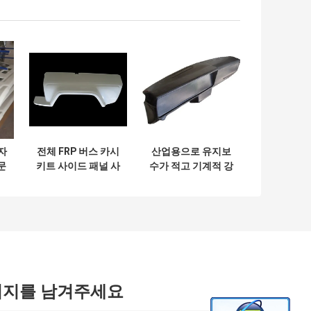
자
전체 FRP 버스 카시
산업용으로 유지보
문
키트 사이드 패널 사
수가 적고 기계적 강
스
용자 정의 유리섬유
도가 뛰어난 유리섬
체
버스 카시 부품 제조
유 강화 플라스틱
업체
(FRP) 차체
시지를 남겨주세요