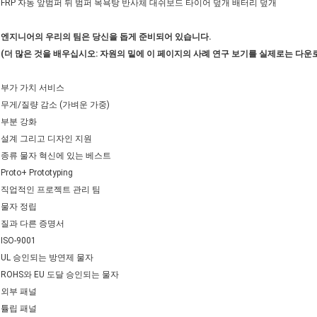
FRP 자동 앞범퍼 뒤 범퍼 목욕탕 반사체 대쉬보드 타이어 덮개 배터리 덮개
엔지니어의 우리의 팀은 당신을 돕게 준비되어 있습니다.
(더 많은 것을 배우십시오: 자원의 밑에 이 페이지의 사례 연구 보기를 실제로는 다
부가 가치 서비스
무게/질량 감소 (가벼운 가중)
부분 강화
설계 그리고 디자인 지원
종류 물자 혁신에 있는 베스트
Proto+ Prototyping
직업적인 프로젝트 관리 팀
물자 정립
질과 다른 증명서
ISO-9001
UL 승인되는 방연제 물자
ROHS와 EU 도달 승인되는 물자
외부 패널
튤립 패널