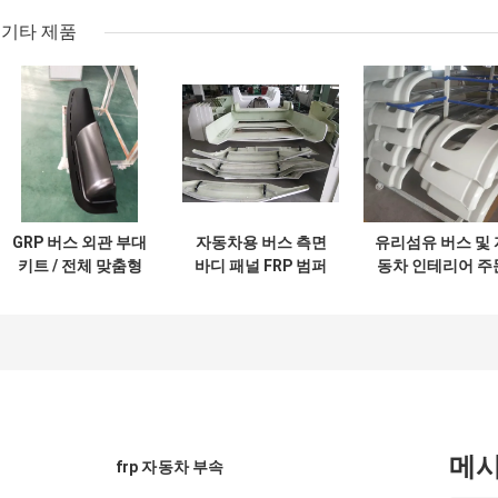
기타 제품
GRP 버스 외관 부대
자동차용 버스 측면
유리섬유 버스 및 
키트 / 전체 맞춤형
바디 패널 FRP 범퍼
동차 인테리어 주
및 폼형 자동차 부대
맞춤형 SMC 복합
형 폼형 FRP 버
버스 전면/후면 바
부대 부품 제조업
디 쉘
메
frp 자동차 부속