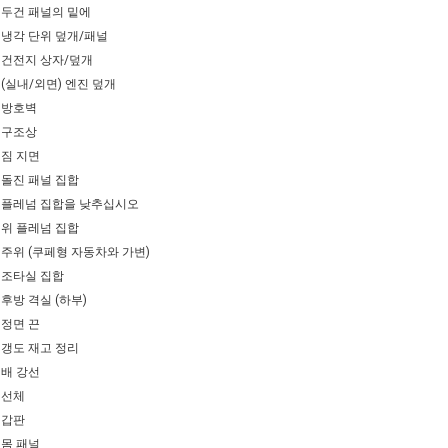
두건 패널의 밑에
냉각 단위 덮개/패널
건전지 상자/덮개
(실내/외면) 엔진 덮개
방호벽
구조상
짐 지면
돌진 패널 집합
플레넘 집합을 낮추십시오
위 플레넘 집합
주위 (쿠페형 자동차와 가변)
조타실 집합
후방 격실 (하부)
정면 끈
갱도 재고 정리
배 강선
선체
갑판
몸 패널