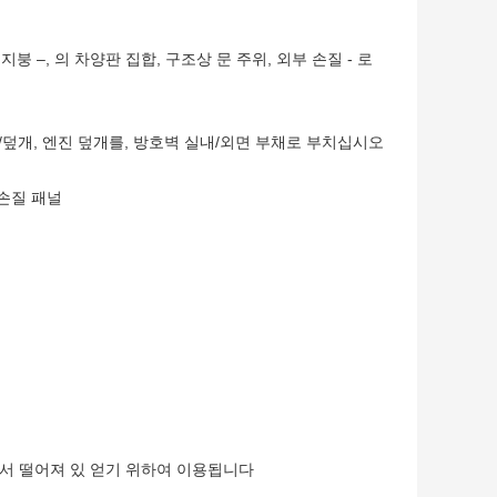
붕 –, 의 차양판 집합, 구조상 문 주위, 외부 손질 - 로
자/덮개, 엔진 덮개를, 방호벽 실내/외면 부채로 부치십시오
 손질 패널
서 떨어져 있 얻기 위하여 이용됩니다