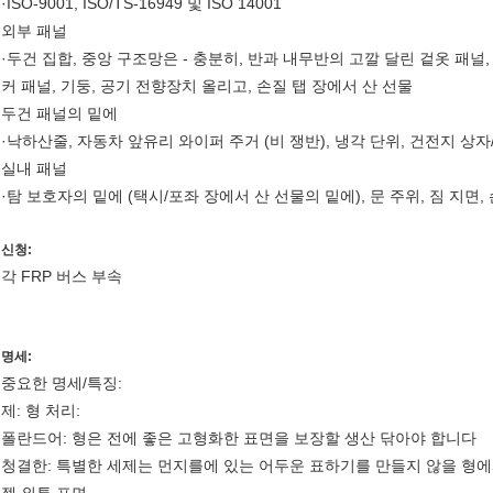
·ISO-9001, ISO/TS-16949 및 ISO 14001
외부 패널
·두건 집합, 중앙 구조망은 - 충분히, 반과 내무반의 고깔 달린 겉옷 패널, 지
커 패널, 기둥, 공기 전향장치 올리고, 손질 탭 장에서 산 선물
두건 패널의 밑에
·낙하산줄, 자동차 앞유리 와이퍼 주거 (비 쟁반), 냉각 단위, 건전지 상
실내 패널
·탐 보호자의 밑에 (택시/포좌 장에서 산 선물의 밑에), 문 주위, 짐 지면,
신청:
각 FRP 버스 부속
명세:
중요한 명세/특징:
제: 형 처리:
폴란드어: 형은 전에 좋은 고형화한 표면을 보장할 생산 닦아야 합니다
청결한: 특별한 세제는 먼지를에 있는 어두운 표하기를 만들지 않을 형에