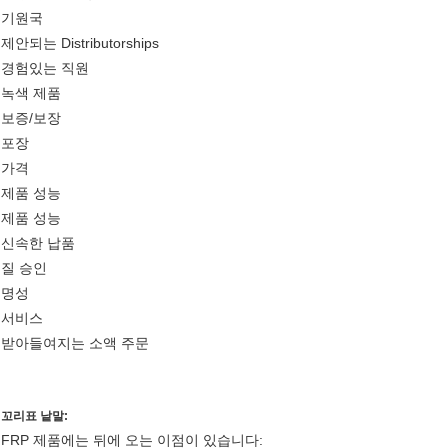
기원국
제안되는 Distributorships
경험있는 직원
녹색 제품
보증/보장
포장
가격
제품 성능
제품 성능
신속한 납품
질 승인
명성
서비스
받아들여지는 소액 주문
꼬리표 낱말:
FRP 제품에는 뒤에 오는 이점이 있습니다: