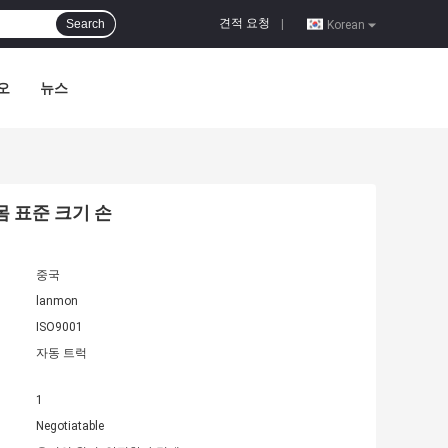
견적 요청
Search
|
Korean
오
뉴스
 몸 표준 크기 손
중국
lanmon
ISO9001
자동 트럭
1
Negotiatable