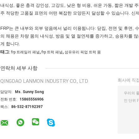
내식성, 좋은 충격 강인성, 고강도, 낮은 형 비용, 쉬운 가동, 짧은 개발 
주 적당한 고품질 표면의 어떤 복잡한 모양든지 달성할 수 있습니다. 신
FRP는 큰 내부와 외부 덮음에서 널리 이용됩니다: 닫집, 전면 및 후면, 수화
의 채용은 차량 몸의 내식성, 방음 및 열 절연제를 증가하고, 승용차를 
게 합니다.
,
,
태그:
frp 트레일러 패널
frp 트럭 패널
섬유유리 픽업 트럭 몸
연락처 세부 사항
회사에 직접
QINGDAO LANMON INDUSTRY CO., LTD
담당자:
Ms. Sunny Song
전화 번호:
15865556906
팩스:
86-532-87192397